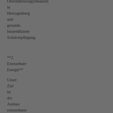
Oberstufenrealgymnasium
in
Herzogenburg
und
gesunde,
biozertifizierte
Schulverpflegung.
**2.
Erneuerbare
Energie**
Unser
Ziel
ist
der
Ausbau
erneuerbarer