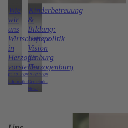
Wie
Kinderbetreuung
wir
&
uns
Bildung:
Wirtschaftspolitik
Unsere
in
Vision
Herzogenburg
für
vorstellen
Herzogenburg
02.12.2025
17.07.2025
Information
Gemeinde-
News
Unser