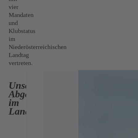
vier
Mandaten
und
Klubstatus
im
Niederösterreichischen
Landtag
vertreten.
Unsere
Abgeordneten
im
Landtag