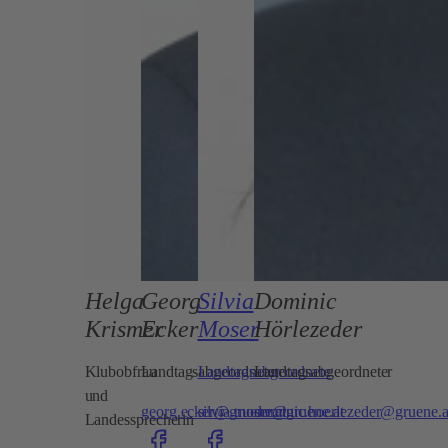
Helga
Georg
Silvia
Dominic
Krismer
Ecker
Moser
Hörlezeder
Klubobfrau
Landtagsabgeordneter
Landtagsabgeordnete
Landtagsabgeordneter
und
georg.ecker@gruene.at
silvia.moser@gruene.at
dominic.hoerlezeder@gruene.a
Landessprecherin