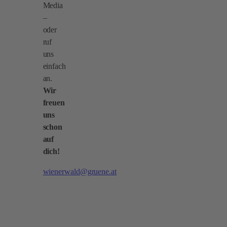
Media
–
oder
ruf
uns
einfach
an.
Wir
freuen
uns
schon
auf
dich!
wienerwald@gruene.at