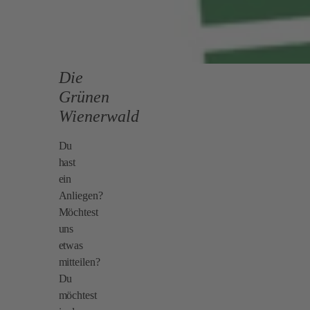
Die
Grünen
Wienerwald
Du
hast
ein
Anliegen?
Möchtest
uns
etwas
mitteilen?
Du
möchtest