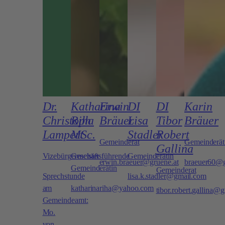
Dr.
Katharina
Erwin
DI
DI
Karin
Christoph
Riha
Bräuer
Lisa
Tibor
Bräuer
Lampert
MSc.
Stadler
Robert
Gemeinderat
Gemeinderät
Gallina
Vizebürgermeister
Geschäftsführende
Gemeinderätin
erwin.braeuer@gruene.at
braeuer60@
Gemeinderätin
Gemeinderat
Sprechstunde
lisa.k.stadler@gmail.com
am
katharinariha@yahoo.com
tibor.robert.gallina@
Gemeindeamt:
Mo.
von