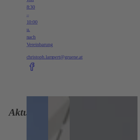
8:30
–
10:00
u.
nach
Vereinbarung
christoph.lampert@gruene.at
Zur
Seite
Aktuelles