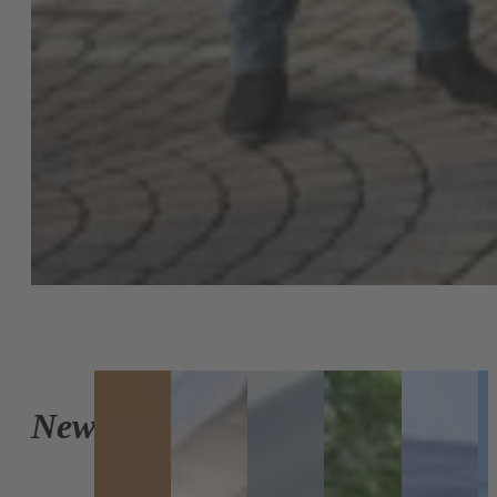
Gänserndorf
Stadt
News