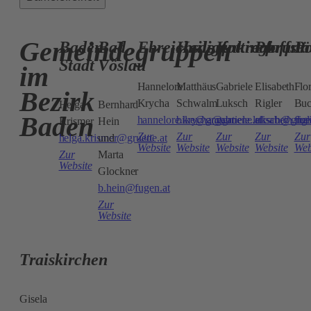
Gemeindegruppen
Baden
Bad
Ebreichsdorf
Heiligenkreuz
Kottingbrunn
Pfaffstä
Po
Stadt
Vöslau
im
Hannelore
Matthäus
Gabriele
Elisabeth
Flo
Bezirk
Krycha
Schwalm
Luksch​
Rigler
Buc
Helga
Bernhard
Baden
hannelore.krycha@gruene.at
bike@gmx.at
gabriele.luksch@grue
elisabeth.ri
flo
Krismer
Hein
Zur
Zur
Zur
Zur
Zur
helga.krismer@gruene.at
und
Website
Website
Website
Website
Web
Zur
Marta
Website
Glockner
b.hein@fugen.at
Zur
Website
Traiskirchen
Gisela