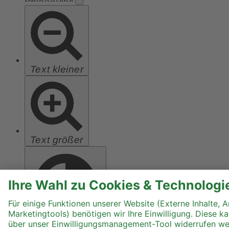
Text kleiner
Text größer
Hoher Kontrast