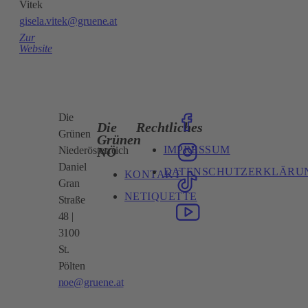
Vitek
gisela.vitek@gruene.at
Zur
Website
Die
Die
Rechtliches
Grünen
Grünen
IMPRESSUM
NÖ
Niederösterreich
Daniel
DATENSCHUTZERKLÄRU
KONTAKT
Gran
NETIQUETTE
Straße
48 |
3100
St.
Pölten
noe@gruene.at