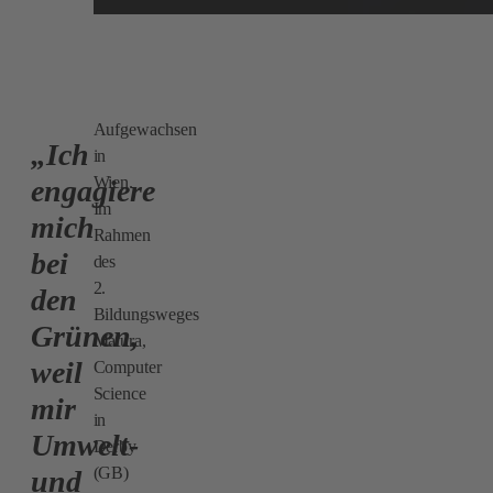
Aufgewachsen
„Ich
in
Wien.
engagiere
Im
mich
Rahmen
bei
des
2.
den
Bildungsweges
Grünen,
Matura,
weil
Computer
Science
mir
in
Umwelt-
Derby
(GB)
und