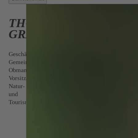
THOMAS
GRABETZ
Geschäftsführender
Gemeinderat,
Obmann,
Vorsitzender
Natur-
und
Tourismusausschuss