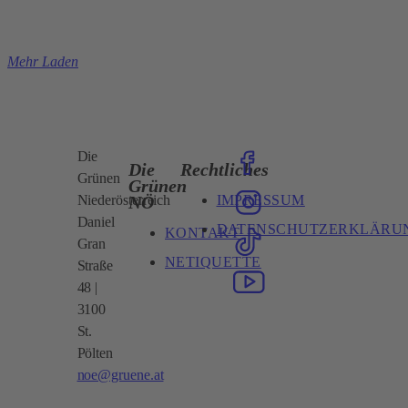
Mehr Laden
Die
Die
Rechtliches
Grünen
Grünen
IMPRESSUM
NÖ
Niederösterreich
Daniel
DATENSCHUTZERKLÄRU
KONTAKT
Gran
NETIQUETTE
Straße
48 |
3100
St.
Pölten
noe@gruene.at