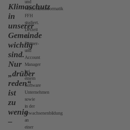
und
Klimaschutz
Wirtschaftsinformatik
in
FFH
studiert.
unserer
Derzeit
Gemeinde
als
wichtig
Partner-
und
sind.
Account
Nur
Manager
bei
„drüber
einem
reden“
Software
ist
Unternehmen
sowie
zu
in der
wenig
Erwachsenenbildung
–
an
einer