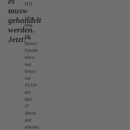
es
HTL
muss
in
Wien
gehandelt
tätig
werden.
Mit
Jetzt!“
meiner
Familie
leben
und
lieben
wir
STAW
seit
über
17
Jahren
und
arbeiten