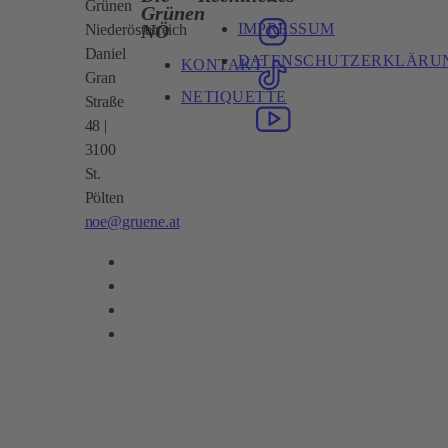
Grünen
Grünen
IMPRESSUM
NÖ
Niederösterreich
Daniel
DATENSCHUTZERKLÄRU
KONTAKT
Gran
NETIQUETTE
Straße
48 |
3100
St.
Pölten
noe@gruene.at