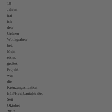
10
Jahren
trat
ich
den
Grünen
Wolfsgraben
bei.
Mein
erstes
großes
Projekt
war
die
Kreuzungssituation
B13/Heimbautalstraße.
Seit
Oktober
2017