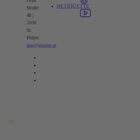
Gran
NETIQUETTE
Straße
48 |
3100
St.
Pölten
noe@gruene.at