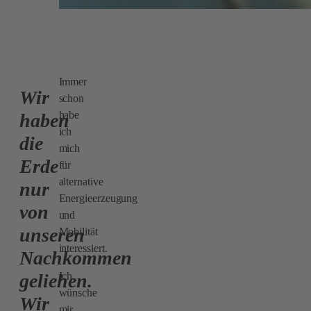
Immer
Wir
schon
habe
haben
ich
die
mich
Erde
für
alternative
nur
Energieerzeugung
von
und
unseren
Mobilität
interessiert.
Nachkommen
geliehen.
Ich
wünsche
Wir
mir