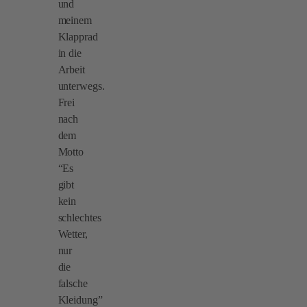
und
meinem
Klapprad
in die
Arbeit
unterwegs.
Frei
nach
dem
Motto
“Es
gibt
kein
schlechtes
Wetter,
nur
die
falsche
Kleidung”