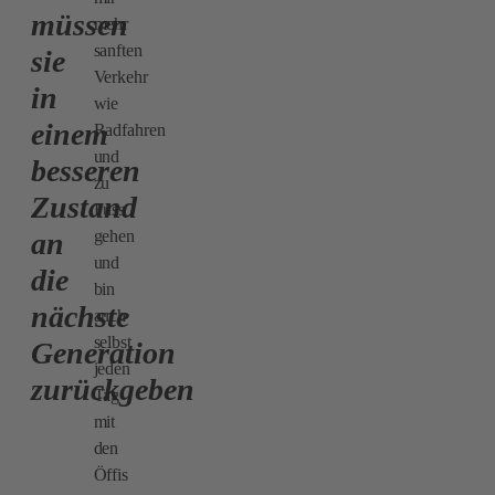
müssen
mehr
sanften
sie
Verkehr
in
wie
einem
Radfahren
und
besseren
zu
Zustand
Fuss
an
gehen
und
die
bin
nächste
auch
selbst
Generation
jeden
zurückgeben
Tag
mit
den
Öffis