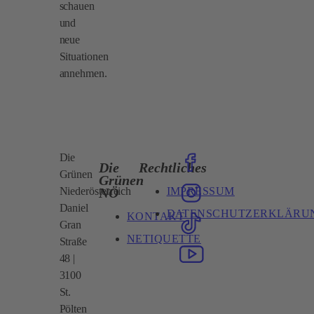
schauen
und
neue
Situationen
annehmen.
Die
Die
Rechtliches
Grünen
Grünen
IMPRESSUM
NÖ
Niederösterreich
Daniel
DATENSCHUTZERKLÄRU
KONTAKT
Gran
NETIQUETTE
Straße
48 |
3100
St.
Pölten