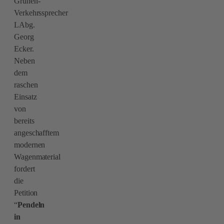
Grünen-
Verkehrssprecher
LAbg.
Georg
Ecker.
Neben
dem
raschen
Einsatz
von
bereits
angeschafftem
modernen
Wagenmaterial
fordert
die
Petition
“
Pendeln
in