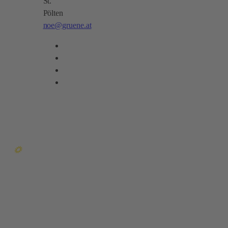
St.
Pölten
noe@gruene.at