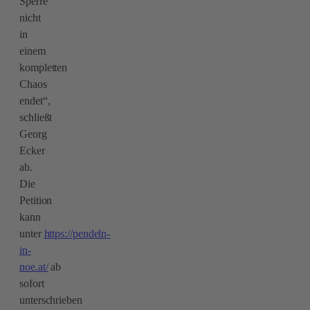
Sperre
nicht
in
einem
kompletten
Chaos
endet“,
schließt
Georg
Ecker
ab.
Die
Petition
kann
unter
https://pendeln-
in-
noe.at/
ab
sofort
unterschrieben