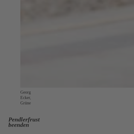
Georg
Ecker,
Grüne
Pendlerfrust
beenden