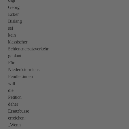
sagt
Georg
Ecker.
Bislang
sei
kein
klassischer
Schienenersatzverkehr
geplant.
Für
Niederösterreichs
Pendler:innen
will
die
Petition
daher
Ersatzbusse
erreichen:
„Wenn