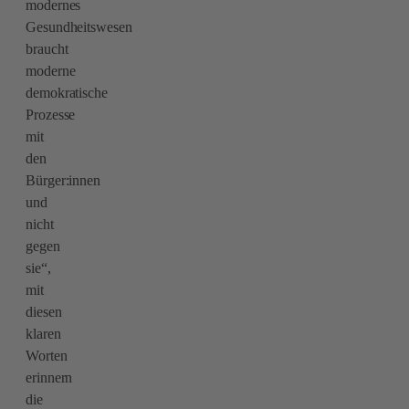
modernes
Gesundheitswesen
braucht
moderne
demokratische
Prozesse
mit
den
Bürger:innen
und
nicht
gegen
sie“,
mit
diesen
klaren
Worten
erinnern
die