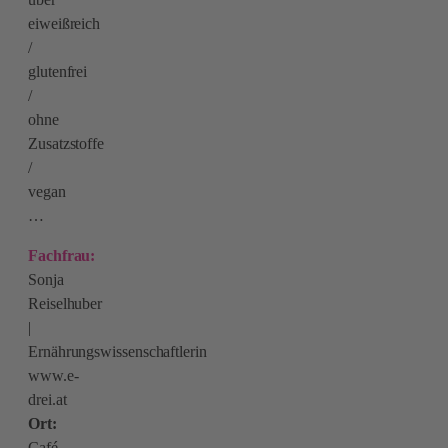
eiweißreich
/
glutenfrei
/
ohne
Zusatzstoffe
/
vegan
…
Fachfrau:
Sonja
Reiselhuber
|
Ernährungswissenschaftlerin
www.e-
drei.at
Ort:
Café