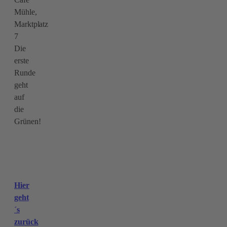
Mühle,
Marktplatz
7
Die
erste
Runde
geht
auf
die
Grünen!
Hier
geht
´s
zurück