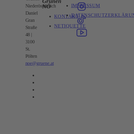
Grünen
IMPRESSUM
NÖ
Niederösterreich
Daniel
DATENSCHUTZERKLÄRU
KONTAKT
Gran
NETIQUETTE
Straße
48 |
3100
St.
Pölten
noe@gruene.at