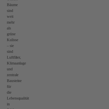
Bäume
sind
weit
mehr
als
grüne
Kulisse
– sie
sind
Luftfilter,
Klimaanlage
und
zentrale
Bausteine
für
die
Lebensqualität
in