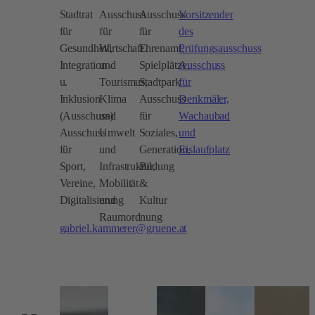
Stadtrat
Ausschuss
Ausschuss
Vorsitzender
für
für
für
des
Gesundheit,
Wirtschaft
Ehrenamt,
Prüfungsausschuss
Integration
und
Spielplätze,
Ausschuss
u.
Tourismus,
Stadtpark
für
Inklusion
Klima
Ausschuss
Denkmäler,
(Ausschuss)
und
für
Wachaubad
Ausschuss
Umwelt
Soziales,
und
für
und
Generation,
Eislaufplatz
Sport,
Infrastruktur,
Bildung
Vereine,
Mobilität
&
Digitalisierung
und
Kultur
Raumordnung
gabriel.kammerer@gruene.at
Zur
Seite