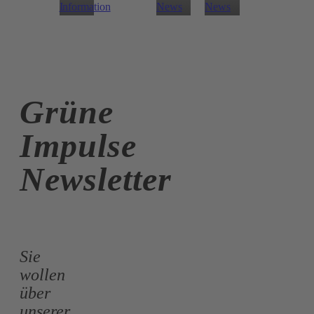
Information
News
News
Grüne
Impulse
Newsletter
Sie
wollen
über
unserer